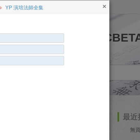
×
YP 演培法師全集
歡迎使用 CBETA 
搜尋
語意搜尋
常用功能
最近
無資料
上次閱讀位置