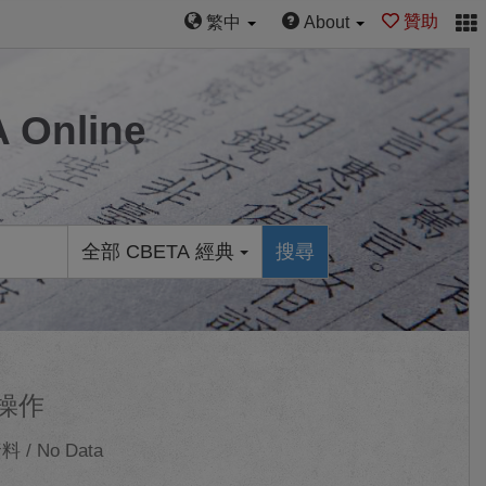
贊助
繁中
About
Online
全部 CBETA 經典
搜尋
操作
 / No Data