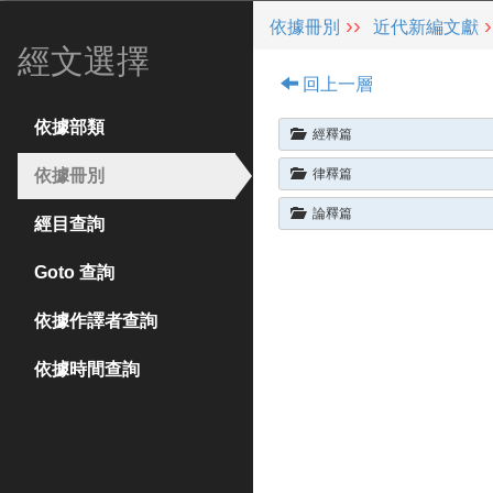
CBETA 線上閱讀
依據冊別
近代新編文獻
經文選擇
網頁導覽
回上一層
常用功能
依據部類
經釋篇
最新消息
依據冊別
律釋篇
論釋篇
最新功能介紹
經目查詢
資料庫內容
Goto 查詢
進階
依據作譯者查詢
關於我們
依據時間查詢
贊助 CBETA
下載單機版 CBReader