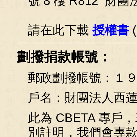
號 8 樓 R812 
請在此下載
授權書
(
劃撥捐款帳號：
郵政劃撥帳號：１
戶名：財團法人西
此為 CBETA 專
別註明，我們會專