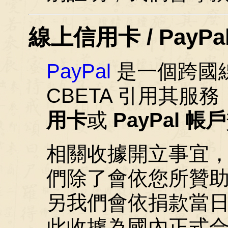
線上信用卡 / PayPa
PayPal
是一個跨國
CBETA 引用其服
用卡
或
PayPal 帳戶
相關收據開立事宜
們除了會依您所贊
另我們會依捐款當
此收據為國內正式