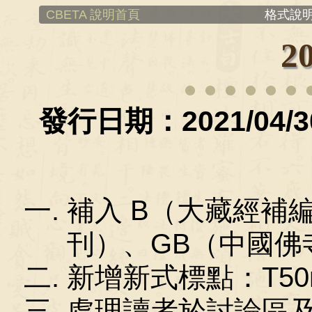
CBETA 說明首頁
格式說明
2
發行日期：2021/04/3
補入 B（大藏經補
刊）、GB（中國佛
新增新式標點：T50n
處理讀者於討論區